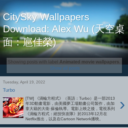
CitySky Wallpapers
Download: Alex Wu (天空桌
面：扈佳榮)
Showing posts with label
Animated movie wallpapers
.
Show all posts
Tuesday, April 19, 2022
Turbo
›
[TW] 《渦輪方程式》（英語：Turbo）是一部2013
年3D動畫電影，由美國夢工場動畫公司製作，由加
拿大籍的大衛·蘇倫執導。電影上映之後，電視系列
《渦輪方程式：絕技快攻隊》於2013年12月在
Netflix推出，以及在Cartoon Network播映。